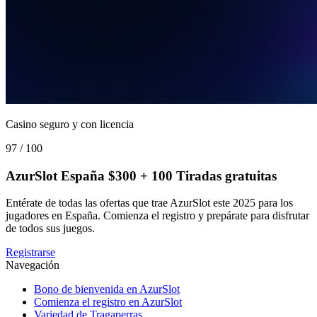
Casino seguro y con licencia
97
/
100
AzurSlot España
$300
+
100
Tiradas gratuitas
Entérate de todas las ofertas que trae AzurSlot este 2025 para los
jugadores en España. Comienza el registro y prepárate para disfrutar
de todos sus juegos.
Registrarse
Navegación
Bono de bienvenida en AzurSlot
Comienza el registro en AzurSlot
Variedad de Tragaperras