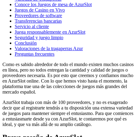
Conoce los Juegos de mesa de AzurSlot
Juegos de Casino en Vivo
Proveedores de software
Transferencias bancarias
Servicio al cliente
Juega responsablemente en AzurSlot
Seguridad y juego limpio
Conclusión
Valoraciones de la tragaperras Azur
Preguntas frecuentes
Como es sabido alrededor de todo el mundo existen muchos casinos
en línea, pero no todos entregan la cantidad y calidad de juegos o
proveedores necesaria. Es por esto que creemos y confiamos mucho
en AzurSlot online. Con lo que hemos visto hasta el momento, la
plataforma trae una de las colecciones de juegos más grandes del
mercado español.
AzurSlot trabaja con más de 100 proveedores, y no es exagerado
decir que al registrarte tendrás a tu disposición una extensa variedad
de juegos para mantener siempre el entusiasmo. Para que comiences
a entusiasmarte desde ya con AzurSlot, te contaremos por qué es
ideal, y que va más allá de su amplio catálogo.