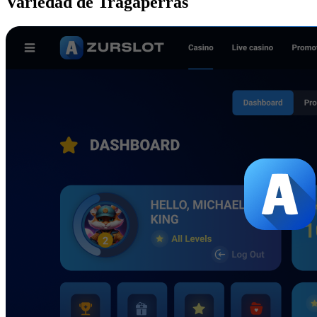
Variedad de Tragaperras