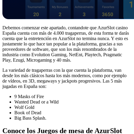
Debemos comenzar este apartado, contandote que AzurSlot casino
España cuenta con más de 4.000 tragaperras, de esta forma te darás
cuenta que la entretención en AzurSlot no termina nunca. Y esto es
justamente lo que hace tan popular a la plataforma, gracias a sus
proveedores de software, que son los más renombrados de la
industria como Evolution Gaming, NetEnt, Playtech, Pragmatic
Play, Ezugi, Microgaming y 40 más.
La variedad de tragaperras con la que cuenta la plataforma, van
desde los más clásicos hasta los más modernos, como por ejemplo
de vídeos, en 3D, megaways y jackpots progresivos. Las 5 más
jugadas en España son:
9 Masks of Fire
Wanted Dead or a Wild
Wolf Gold
Book of Dead
Big Bass Splash.
Conoce los Juegos de mesa de AzurSlot