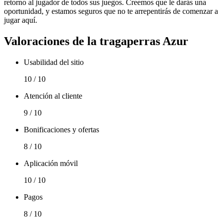
retorno al jugador de todos sus juegos. Creemos que le darás una
oportunidad, y estamos seguros que no te arrepentirás de comenzar a
jugar aquí.
Valoraciones de la tragaperras Azur
Usabilidad del sitio
10
/
10
Atención al cliente
9
/
10
Bonificaciones y ofertas
8
/
10
Aplicación móvil
10
/
10
Pagos
8
/
10