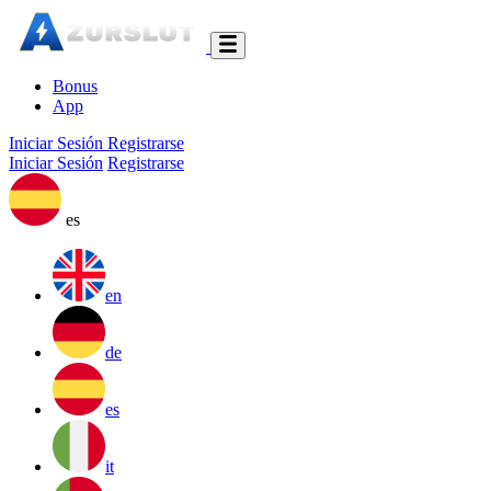
Bonus
App
Iniciar Sesión
Registrarse
Iniciar Sesión
Registrarse
es
en
de
es
it