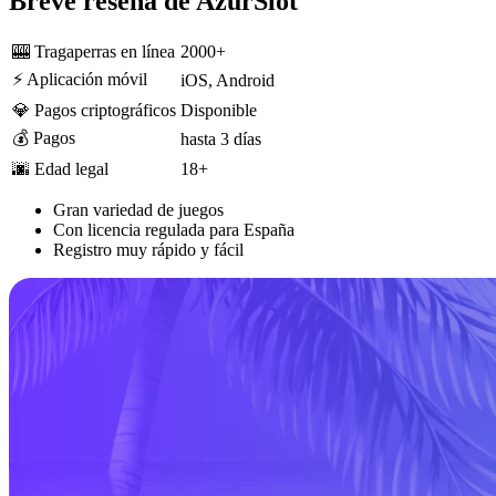
Breve reseña de AzurSlot
🎰 Tragaperras en línea
2000+
⚡ Aplicación móvil
iOS, Android
💎 Pagos criptográficos
Disponible
💰 Pagos
hasta 3 días
🌆 Edad legal
18+
Gran variedad de juegos
Con licencia regulada para España
Registro muy rápido y fácil