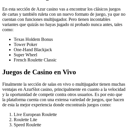
En esta sección de Azur casino vas a encontrar los clásicos juegos
de cartas y también ruleta con un nuevo formato de juego, ya que no
cuentan con funciones multijugador. Pero tienen incontables
variantes que quizás no hayas jugado ni probado nunca antes, tales
como:
Texas Holdem Bonus
Tower Poker
One-Hand Blackjack
Super Wheel
French Roulette Classic
Juegos de Casino en Vivo
Finalmente la sección de salas en vivo o multijugador tienen muchas
ventajas en AzurSlot casino, principalmente en cuanto a la velocidad
y la oportunidad de competir contra otros usuarios. Es por esto que
la plataforma cuenta con una extensa variedad de juegos, que hacen
de esta la mejor experiencia donde encontrarás juegos como:
Live European Roulette
Roulette Lite
Speed Roulette