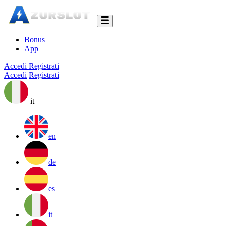
Bonus
App
Accedi
Registrati
Accedi
Registrati
it
en
de
es
it