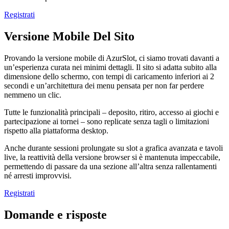
Registrati
Versione Mobile Del Sito
Provando la versione mobile di AzurSlot, ci siamo trovati davanti a
un’esperienza curata nei minimi dettagli. Il sito si adatta subito alla
dimensione dello schermo, con tempi di caricamento inferiori ai 2
secondi e un’architettura dei menu pensata per non far perdere
nemmeno un clic.
Tutte le funzionalità principali – deposito, ritiro, accesso ai giochi e
partecipazione ai tornei – sono replicate senza tagli o limitazioni
rispetto alla piattaforma desktop.
Anche durante sessioni prolungate su slot a grafica avanzata e tavoli
live, la reattività della versione browser si è mantenuta impeccabile,
permettendo di passare da una sezione all’altra senza rallentamenti
né arresti improvvisi.
Registrati
Domande e risposte