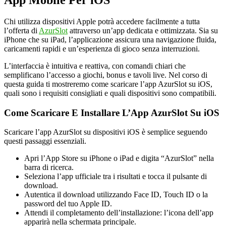
Chi utilizza dispositivi Apple potrà accedere facilmente a tutta
l’offerta di
AzurSlot
attraverso un’app dedicata e ottimizzata. Sia su
iPhone che su iPad, l’applicazione assicura una navigazione fluida,
caricamenti rapidi e un’esperienza di gioco senza interruzioni.
L’interfaccia è intuitiva e reattiva, con comandi chiari che
semplificano l’accesso a giochi, bonus e tavoli live. Nel corso di
questa guida ti mostreremo come scaricare l’app AzurSlot su iOS,
quali sono i requisiti consigliati e quali dispositivi sono compatibili.
Come Scaricare E Installare L’App AzurSlot Su iOS
Scaricare l’app AzurSlot su dispositivi iOS è semplice seguendo
questi passaggi essenziali.
Apri l’App Store su iPhone o iPad e digita “AzurSlot” nella
barra di ricerca.
Seleziona l’app ufficiale tra i risultati e tocca il pulsante di
download.
Autentica il download utilizzando Face ID, Touch ID o la
password del tuo Apple ID.
Attendi il completamento dell’installazione: l’icona dell’app
apparirà nella schermata principale.