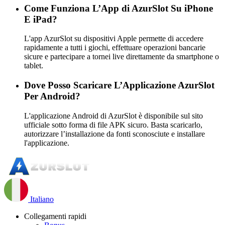
Come Funziona L’App di AzurSlot Su iPhone
E iPad?
L'app AzurSlot su dispositivi Apple permette di accedere
rapidamente a tutti i giochi, effettuare operazioni bancarie
sicure e partecipare a tornei live direttamente da smartphone o
tablet.
Dove Posso Scaricare L’Applicazione AzurSlot
Per Android?
L'applicazione Android di AzurSlot è disponibile sul sito
ufficiale sotto forma di file APK sicuro. Basta scaricarlo,
autorizzare l’installazione da fonti sconosciute e installare
l'applicazione.
Italiano
Collegamenti rapidi