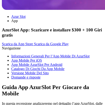
Azur Slot
App
AzurSlot App: Scaricare e installare
$300
+
100
Giri
gratis
Scarica da
App Store
Scarica da
Google Play
Navigazione
Informazioni Generali Per l’App Mobile Di AzurSlot
App Mobile Per iOS
App Mobile AzurSlot Per Android
Catalogo Di Giochi Da App Mobile
Versione Mobile Del Sito
Domande e risposte
Guida App AzurSlot Per Giocare da
Mobile
In questa recensione analizzeremo nel dettaglio l’app AzurSlot, dalle